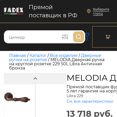
Прямой
Выберите
город
поставщик в РФ
0
Главная
/
Каталог
/
Все изделия
/
Дверные
ручки на розетке
/
MELODIA Дверная ручка
на круглой розетке 229 50L Libra Античная
бронза
MELODIA Дв
Прямой поставщик фу
5 лет гарантия на кор
Libra 229
См. все характеристики
13 718 руб.