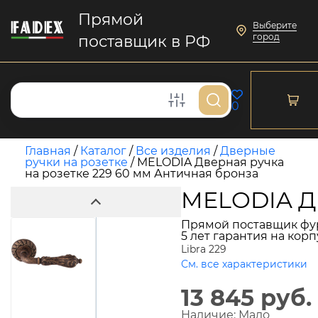
Прямой
Выберите
город
поставщик в РФ
0
Главная
/
Каталог
/
Все изделия
/
Дверные
ручки на розетке
/
MELODIA Дверная ручка
на розетке 229 60 мм Античная бронза
MELODIA Дв
Прямой поставщик фу
5 лет гарантия на кор
Libra 229
См. все характеристики
13 845 руб.
Наличие:
Мало