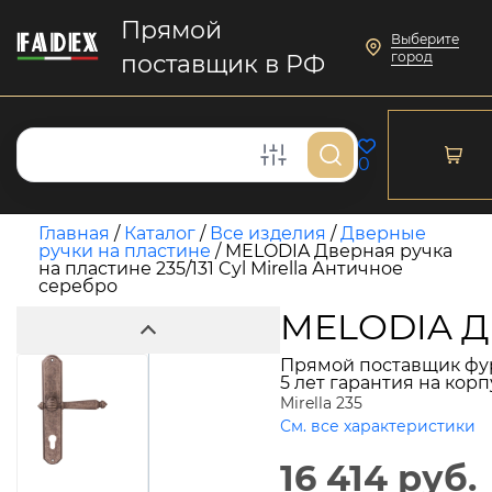
Прямой
Выберите
город
поставщик в РФ
0
Главная
/
Каталог
/
Все изделия
/
Дверные
ручки на пластине
/
MELODIA Дверная ручка
на пластине 235/131 Cyl Mirella Античное
серебро
MELODIA Дв
Прямой поставщик фу
5 лет гарантия на кор
Mirella 235
См. все характеристики
16 414 руб.