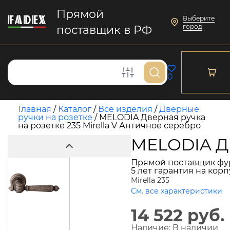
Прямой
Выберите
город
поставщик в РФ
0
Главная
/
Каталог
/
Все изделия
/
Дверные
ручки на розетке
/
MELODIA Дверная ручка
на розетке 235 Mirella V Античное серебро
MELODIA Дв
Прямой поставщик фу
5 лет гарантия на кор
Mirella 235
См. все характеристики
14 522 руб.
Наличие:
В наличии