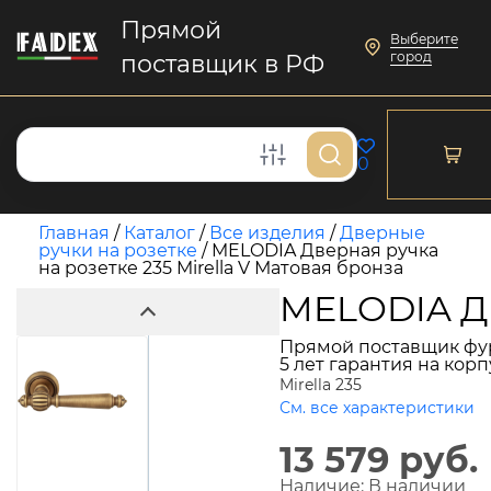
Прямой
Выберите
город
поставщик в РФ
0
Главная
/
Каталог
/
Все изделия
/
Дверные
ручки на розетке
/
MELODIA Дверная ручка
на розетке 235 Mirella V Матовая бронза
MELODIA Дв
Прямой поставщик фу
5 лет гарантия на кор
Mirella 235
См. все характеристики
13 579 руб.
Наличие:
В наличии