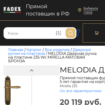
Прямой
Выберите
город
поставщик в РФ
0
Главная
/
Каталог
/
Все изделия
/
Дверные
ручки на пластине
/
MELODIA Дверная ручка
на пластине 235 Wc MIRELLA МАТОВАЯ
БРОНЗА
MELODIA Д
Прямой поставщик фу
5 лет гарантия на кор
Mirella 235
См. все характеристики
20 119 руб.