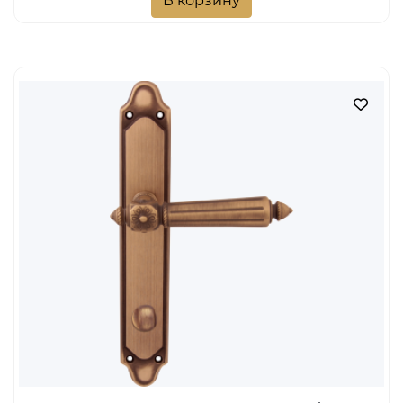
МАТОВАЯ БРОНЗА
20 286 руб.
Тип изделия
ручка на пластине
Цвет
бронза матовая
Стиль
Классика
Модель
Nike 246
Форма накладки
Пластина Corona (229)
Вариант запирания
Сантехнический
Артикул
00-00012433
Коллекции
Melodia
Производитель
FADEX
Наличие:
Мало
шт
В корзину