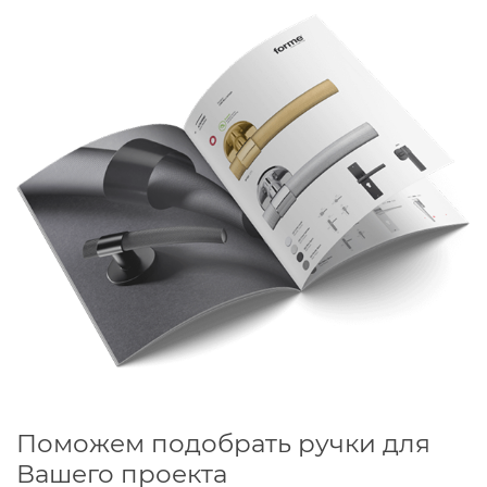
очаровывает своей необычной формой: нарушенная
идеальность цилиндра привлекает внимание, создавая
милое несовершенство. Эта ручка будет уместна как в
классике, так и во многих современных интерьерных
стилях.
Простую лаконичную форму пластины Roma оживляет
рельефная окантовка, добавляющая ей объем.
Строгий, безупречно чистый оттенок в стиле хай-тек –
футуристический цвет, достойный обрамлять
сверкающий космический корабль на пути к
неизведанным звездам и далеким мирам.