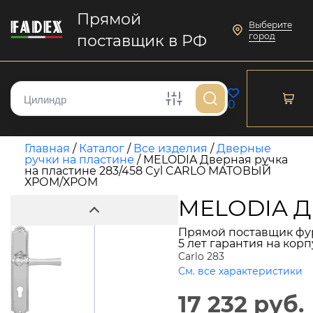
Прямой
Выберите
город
поставщик в РФ
0
Главная
/
Каталог
/
Все изделия
/
Дверные
ручки на пластине
/
MELODIA Дверная ручка
на пластине 283/458 Cyl CARLO МАТОВЫЙ
ХРОМ/ХРОМ
MELODIA Д
Прямой поставщик фу
5 лет гарантия на кор
Carlo 283
См. все характеристики
17 232 руб.