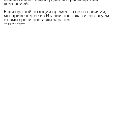
+ варианты замков и петель в том же
стиле
Консультацию специалиста
фабрики
который поможет определиться с
моделью
Скачать каталог
Доставляем по всей России
Мы являемся прямым поставщиком итальянской
фурнитуры с завода FADEX в Ломбардии.
98% ассортимента хранится на нашем складе в
Москве. Это позволяет оперативно
комплектовать заказы и отправлять фурнитуру в
любой город России удобной транспортной
компанией.
Если нужной позиции временно нет в наличии,