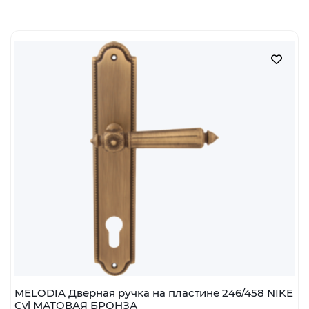
16 577 руб.
Тип изделия
ручка на пластине
Цвет
бронза матовая
Стиль
Классика
Модель
Nike 246
Форма накладки
Пластина Sirio (158)
Вариант запирания
Сантехнический
Артикул
00-00014935
Коллекции
Melodia
Производитель
FADEX
Наличие:
В наличии
шт
В корзину