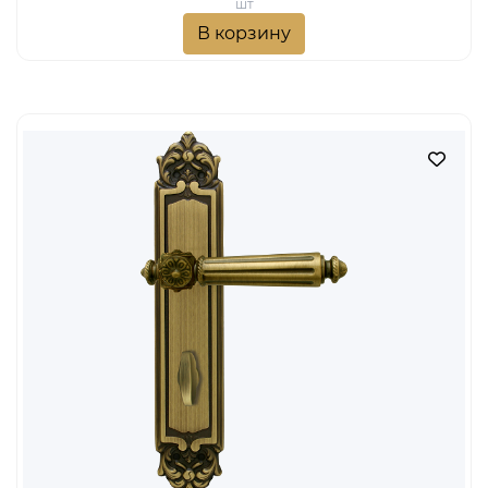
MELODIA Дверная ручка на пластине 246 Cyl NIKE
МАТОВАЯ БРОНЗА
18 377 руб.
Тип изделия
ручка на пластине
Цвет
бронза матовая
Стиль
Классика
Модель
Nike 246
Форма накладки
Пластина Corona (229)
Вариант запирания
Цилиндрический
Артикул
00-00012419
Коллекции
Melodia
Производитель
FADEX
Наличие:
Мало
шт
В корзину