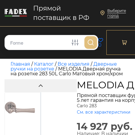
Прямой
Выберите
город
поставщик в РФ
0
Главная
/
Каталог
/
Все изделия
/
Дверные
ручки на розетке
/
MELODIA Дверная ручка
на розетке 283 50L Carlo Матовый хром/хром
MELODIA Дв
Прямой поставщик фу
5 лет гарантия на кор
Carlo 283
См. все характеристики
14 927 руб.
Наличие:
В наличии