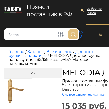
Прямой
Выберите
город
поставщик в РФ
0
Главная
/
Каталог
/
Все изделия
/
Дверные
ручки на пластине
/
MELODIA Дверная ручка
на пластине 285/158 Pass DAISY Матовая
латунь/латунь
MELODIA Дв
Прямой поставщик фу
5 лет гарантия на кор
Daisy 285
См. все характеристики
15 035 руб.