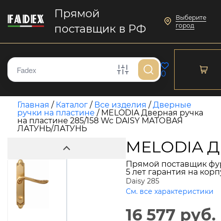
Прямой
Выберите
город
поставщик в РФ
0
Главная
/
Каталог
/
Все изделия
/
Дверные
ручки на пластине
/
MELODIA Дверная ручка
на пластине 285/158 Wc DAISY МАТОВАЯ
ЛАТУНЬ/ЛАТУНЬ
MELODIA Д
Прямой поставщик фу
5 лет гарантия на кор
Daisy 285
См. все характеристики
16 577 руб.