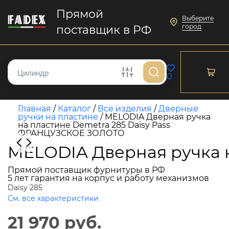
Прямой
Выберите
город
поставщик в РФ
0
Главная
/
Каталог
/
Все изделия
/
Дверные
ручки на пластине
/
MELODIA Дверная ручка
на пластине Demetra 285 Daisy Pass
ФРАНЦУЗСКОЕ ЗОЛОТО
MELODIA Дверная ручка 
Прямой поставщик фурнитуры в РФ
5 лет гарантия на корпус и работу механизмов
Daisy 285
См. все характеристики
21 970 руб.