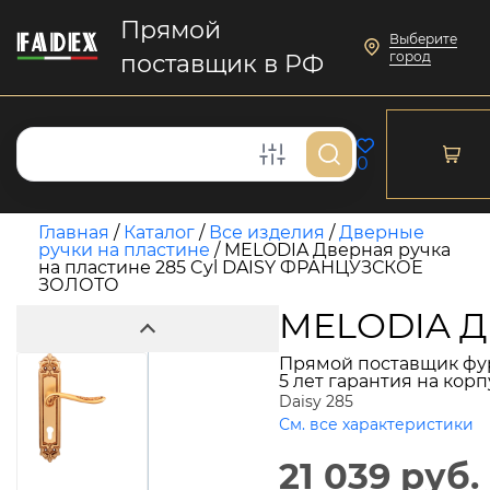
Прямой
Выберите
город
поставщик в РФ
0
Главная
/
Каталог
/
Все изделия
/
Дверные
ручки на пластине
/
MELODIA Дверная ручка
на пластине 285 Cyl DAISY ФРАНЦУЗСКОЕ
ЗОЛОТО
MELODIA Д
Прямой поставщик фу
5 лет гарантия на кор
Daisy 285
См. все характеристики
21 039 руб.