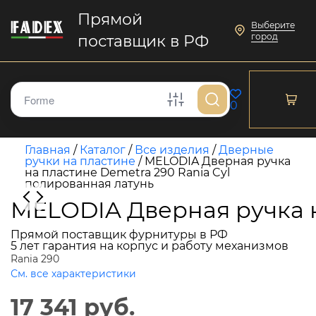
Прямой
Выберите
город
поставщик в РФ
0
Главная
/
Каталог
/
Все изделия
/
Дверные
ручки на пластине
/
MELODIA Дверная ручка
на пластине Demetra 290 Rania Cyl
полированная латунь
MELODIA Дверная ручка н
Прямой поставщик фурнитуры в РФ
5 лет гарантия на корпус и работу механизмов
Rania 290
См. все характеристики
17 341 руб.