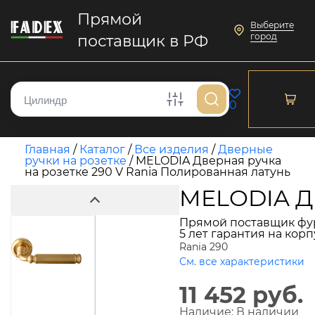
Прямой
Выберите
город
поставщик в РФ
0
Главная
/
Каталог
/
Все изделия
/
Дверные
ручки на розетке
/
MELODIA Дверная ручка
на розетке 290 V Rania Полированная латунь
MELODIA Дв
Прямой поставщик фу
5 лет гарантия на кор
Rania 290
См. все характеристики
11 452 руб.
Наличие:
В наличии