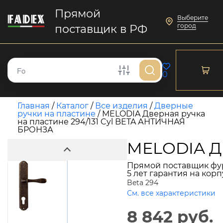
Прямой
Выберите
город
поставщик в РФ
0
Главная
/
Каталог
/
Все изделия
/
Дверные
ручки на пластине
/
MELODIA Дверная ручка
на пластине 294/131 Cyl BETA АНТИЧНАЯ
БРОНЗА
MELODIA Дв
Прямой поставщик фу
5 лет гарантия на кор
Beta 294
См. все характеристики
8 842 руб.