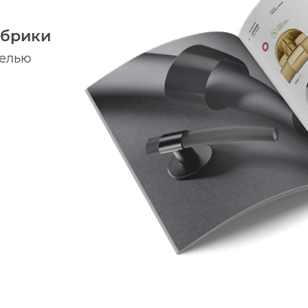
абрики
делью