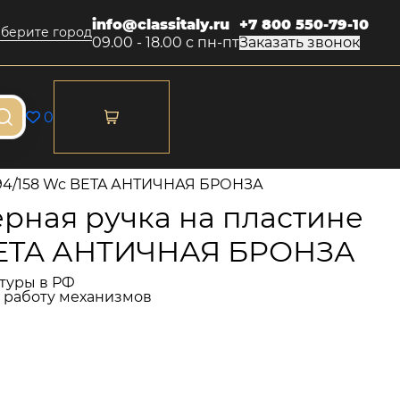
info@classitaly.ru
+7 800 550-79-10
берите город
09.00 - 18.00 с пн-пт
Заказать звонок
0
294/158 Wc BETA АНТИЧНАЯ БРОНЗА
рная ручка на пластине
BETA АНТИЧНАЯ БРОНЗА
туры в РФ
и работу механизмов