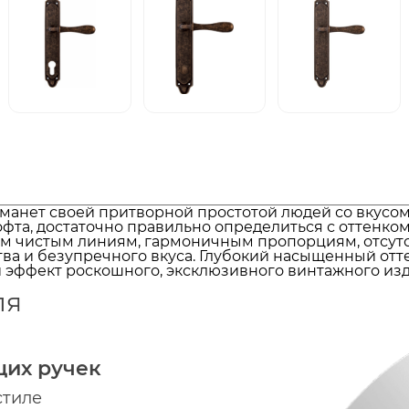
манет своей притворной простотой людей со вкусо
офта, достаточно правильно определиться с оттенком
ым чистым линиям, гармоничным пропорциям, отсутс
тва и безупречного вкуса. Глубокий насыщенный отт
 эффект роскошного, эксклюзивного винтажного изд
ля
щих ручек
стиле