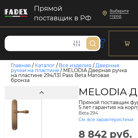
Прямой
Выберите
город
поставщик в РФ
0
Главная
/
Каталог
/
Все изделия
/
Дверные
ручки на пластине
/
MELODIA Дверная ручка
на пластине 294/131 Pass Beta Матовая
бронза
MELODIA Дв
Прямой поставщик фу
5 лет гарантия на кор
Beta 294
См. все характеристики
8 842 руб.