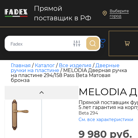
Прямой
Выберите
город
поставщик в РФ
0
Главная
/
Каталог
/
Все изделия
/
Дверные
ручки на пластине
/
MELODIA Дверная ручка
на пластине 294/158 Pass Beta Матовая
бронза
MELODIA Дв
Прямой поставщик фу
5 лет гарантия на кор
Beta 294
См. все характеристики
9 980 руб.