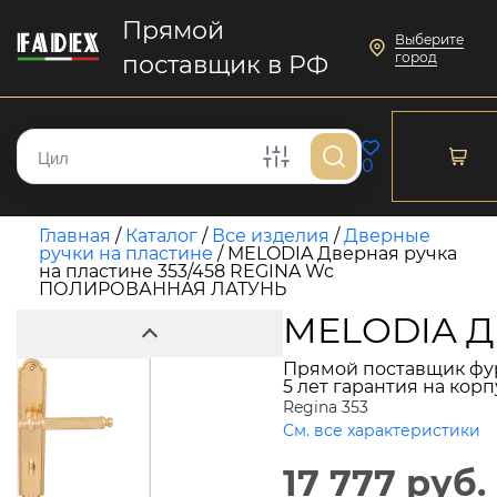
Прямой
Выберите
город
поставщик в РФ
0
Главная
/
Каталог
/
Все изделия
/
Дверные
ручки на пластине
/
MELODIA Дверная ручка
на пластине 353/458 REGINA Wc
ПОЛИРОВАННАЯ ЛАТУНЬ
MELODIA Д
Прямой поставщик фу
5 лет гарантия на кор
Regina 353
См. все характеристики
17 777 руб.