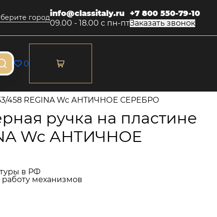
info@classitaly.ru
+7 800 550-79-10
берите город
09.00 - 18.00 с пн-пт
Заказать звонок
0
353/458 REGINA Wc АНТИЧНОЕ СЕРЕБРО
рная ручка на пластине
INA Wc АНТИЧНОЕ
туры в РФ
и работу механизмов