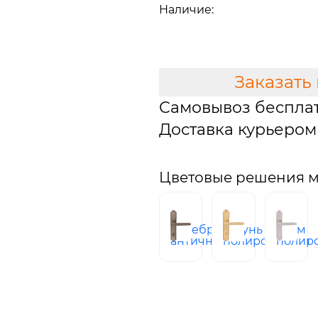
Наличие:
В наличии
В КОРЗИНУ
Заказать
Самовывоз беспла
Доставка курьером 
Цветовые решения м
серебро
латунь
хром
античное
полированная
полир