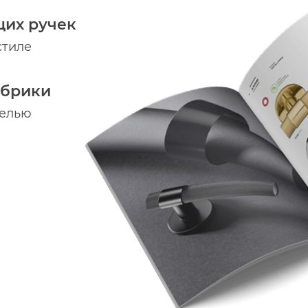
щих ручек
стиле
абрики
делью