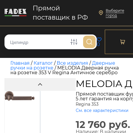
Прямой
Выберите
город
поставщик в РФ
0
Главная
/
Каталог
/
Все изделия
/
Дверные
ручки на розетке
/
MELODIA Дверная ручка
на розетке 353 V Regina Античное серебро
MELODIA Дв
Прямой поставщик фу
5 лет гарантия на кор
Regina 353
См. все характеристики
12 760 руб.
Наличие:
В наличии