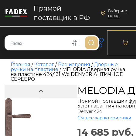
Прямой
Выберите
город
поставщик в РФ
0
Главная
/
Каталог
/
Все изделия
/
Дверные
ручки на пластине
/
MELODIA Дверная ручка
на пластине 424/131 Wc DENVER АНТИЧНОЕ
СЕРЕБРО
MELODIA Д
Прямой поставщик фу
5 лет гарантия на кор
Denver 424
См. все характеристики
14 685 руб.