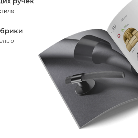
щих ручек
стиле
абрики
делью