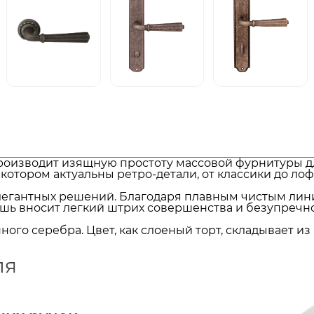
оизводит изящную простоту массовой фурнитуры для 
отором актуальны ретро-детали, от классики до лофт
 элегантных решений. Благодаря плавным чистым ли
ишь вносит легкий штрих совершенства и безупречно
нного серебра. Цвет, как слоеный торт, складывает 
ля