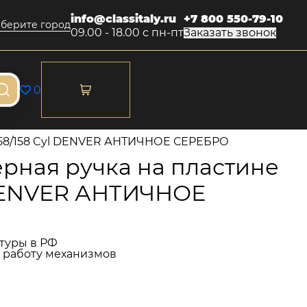
info@classitaly.ru
+7 800 550-79-10
берите город
09.00 - 18.00 с пн-пт
Заказать звонок
0
458/158 Cyl DENVER АНТИЧНОЕ СЕРЕБРО
рная ручка на пластине
 DENVER АНТИЧНОЕ
туры в РФ
и работу механизмов