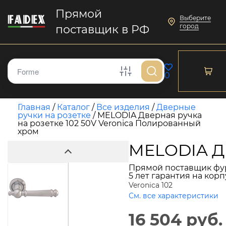
Прямой
Выберите
город
поставщик в РФ
0
Главная
/
Каталог
/
Все изделия
/
Дверные
ручки на розетке
/
MELODIA Дверная ручка
на розетке 102 50V Veronica Полированный
хром
MELODIA Дв
Прямой поставщик фу
5 лет гарантия на кор
Veronica 102
См. все характеристики
16 504 руб.