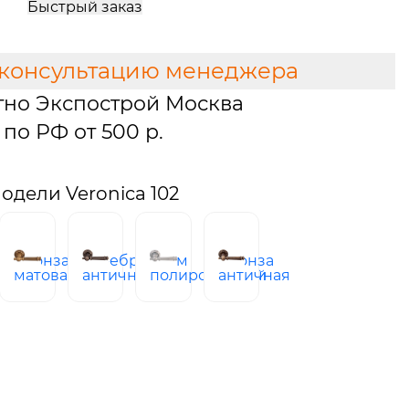
Быстрый заказ
 консультацию менеджера
тно Экспострой Москва
по РФ от 500 р.
дели Veronica 102
бронза
серебро
хром
бронза
узское
матовая
античное
полированный
античная