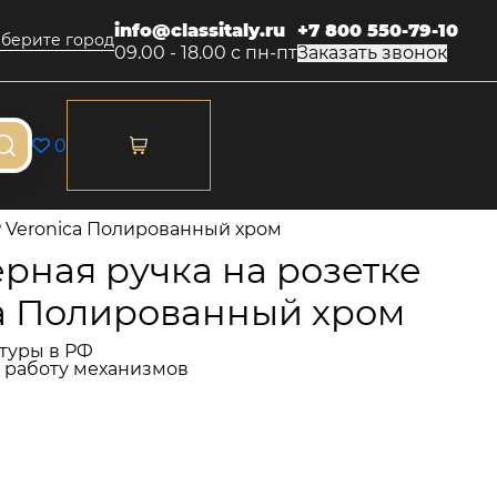
info@classitaly.ru
+7 800 550-79-10
берите город
09.00 - 18.00 с пн-пт
Заказать звонок
0
P Veronica Полированный хром
рная ручка на розетке
ca Полированный хром
туры в РФ
и работу механизмов