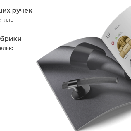
щих ручек
стиле
абрики
делью