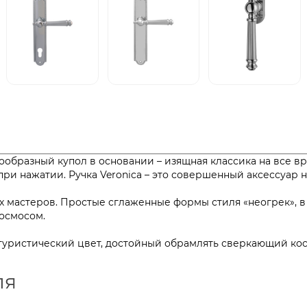
бразный купол в основании – изящная классика на все вре
при нажатии. Ручка Veronica – это совершенный аксессуа
х мастеров. Простые сглаженные формы стиля «неогрек», 
и с космосом.
футуристический цвет, достойный обрамлять сверкающий ко
ля