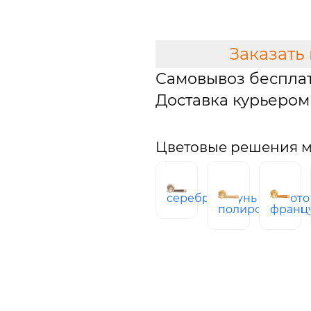
В КОРЗИНУ
Заказать
Самовывоз беспла
Доставка курьером 
Цветовые решения мо
серебро
латунь
золото
полированная
франц