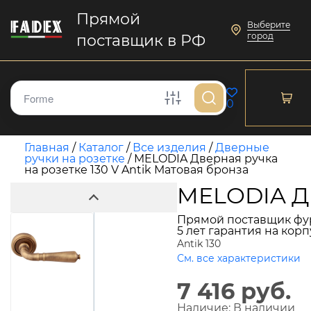
Прямой
Выберите
город
поставщик в РФ
0
Главная
/
Каталог
/
Все изделия
/
Дверные
ручки на розетке
/
MELODIA Дверная ручка
на розетке 130 V Antik Матовая бронза
MELODIA Дв
Прямой поставщик фу
5 лет гарантия на кор
Antik 130
См. все характеристики
7 416 руб.
Наличие:
В наличии