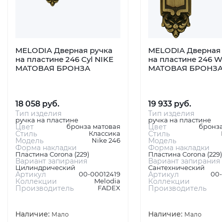
MELODIA Дверная ручка
MELODIA Дверная 
на пластине 246 Cyl NIKE
на пластине 246 W
МАТОВАЯ БРОНЗА
МАТОВАЯ БРОНЗ
18 058 руб.
19 933 руб.
Тип изделия
Тип изделия
ручка на пластине
ручка на пластине
Цвет
бронза матовая
Цвет
бронза
Стиль
Классика
Стиль
Модель
Nike 246
Модель
Форма накладки
Форма накладки
Пластина Corona (229)
Пластина Corona (229)
Вариант запирания
Вариант запирания
Цилиндрический
Сантехнический
Артикул
00-00012419
Артикул
00
Коллекции
Melodia
Коллекции
Производитель
FADEX
Производитель
Наличие:
Наличие:
Мало
Мало