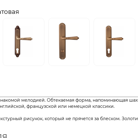
атовая
 знакомой мелодией. Обтекаемая форма, напоминающая шахм
 английской, французской или немецкой классики.
текстурный рисунок, который не прячется за блеском. Золо
ля