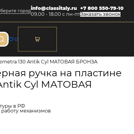
info@classitaly.ru
+7 800 550-79-10
берите город
09.00 - 18.00 с пн-пт
Заказать звонок
0
emetra 130 Antik Cyl МАТОВАЯ БРОНЗА
рная ручка на пластине
Antik Cyl МАТОВАЯ
туры в РФ
и работу механизмов