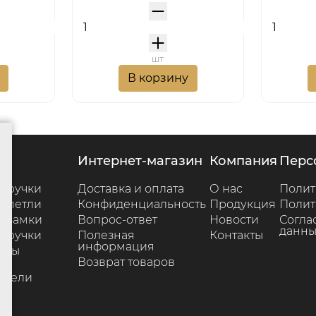
шт
В корзину
г
интернет-магазин
компания
пер
 ручки
Доставка и оплата
О нас
Полит
 петли
Конфиденциальность
Продукция
Полит
 замки
Вопрос-ответ
Новости
Согла
данны
 ручки
Полезная
Контакты
информация
ары
Возврат товаров
е
ители