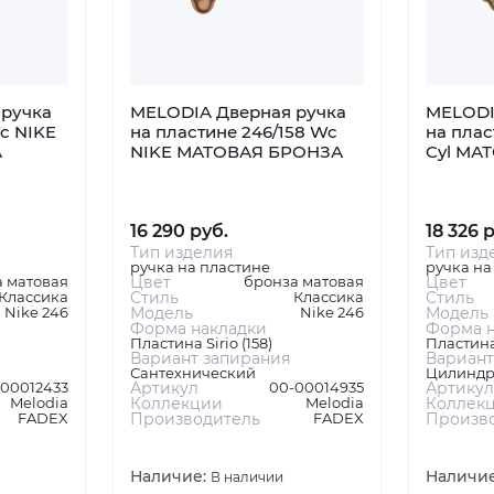
ручка
MELODIA Дверная ручка
MELODI
c NIKE
на пластине 246/158 Wc
на плас
А
NIKE МАТОВАЯ БРОНЗА
Cyl МА
16 290 руб.
18 326 
Тип изделия
Тип изд
ручка на пластине
ручка на
 матовая
Цвет
бронза матовая
Цвет
Классика
Стиль
Классика
Стиль
Nike 246
Модель
Nike 246
Модель
Форма накладки
Форма н
Пластина Sirio (158)
Пластина
Вариант запирания
Вариант
Сантехнический
Цилиндр
-00012433
Артикул
00-00014935
Артикул
Melodia
Коллекции
Melodia
Коллек
FADEX
Производитель
FADEX
Произв
Наличие:
Наличи
В наличии