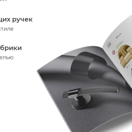
щих ручек
стиле
абрики
делью