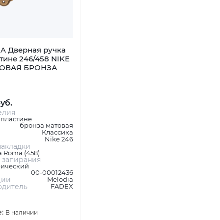
A Дверная ручка
тине 246/458 NIKE
ТОВАЯ БРОНЗА
руб.
елия
 пластине
бронза матовая
Классика
Nike 246
акладки
 Roma (458)
 запирания
ический
00-00012436
ции
Melodia
одитель
FADEX
е:
В наличии