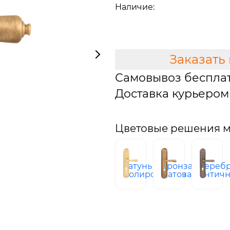
Наличие:
Мало
В КОРЗИНУ
Заказать
Самовывоз беспла
Доставка курьером 
Цветовые решения мо
латунь
бронза
сереб
полированная
матовая
антич