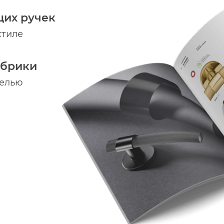
щих ручек
стиле
абрики
делью