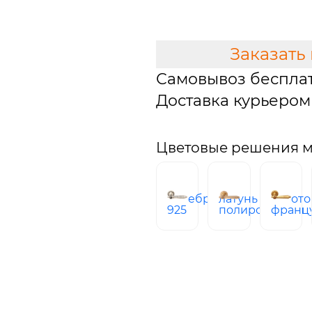
В КОРЗИНУ
Заказать
Самовывоз беспла
Доставка курьером 
Цветовые решения м
серебро
латунь
золото
925
полированная
франц