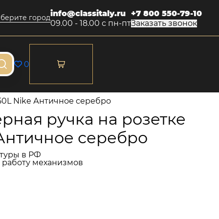
info@classitaly.ru
+7 800 550-79-10
берите город
09.00 - 18.00 с пн-пт
Заказать звонок
0
50L Nike Античное серебро
рная ручка на розетке
 Античное серебро
туры в РФ
и работу механизмов