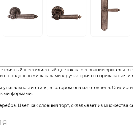
ометричный шестилистный цветок на основании зрительно 
сти с продольными каналами к ручке приятно прикасатьс
 уникальности стиля, в котором она изготовлена. Стилист
остыми формами.
серебра. Цвет, как слоеный торт, складывает из множества
ля