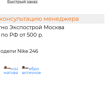
Быстрый заказ
 консультацию менеджера
тно Экспострой Москва
по РФ от 500 р.
одели Nike 246
бронза
серебро
узское
матовая
античное