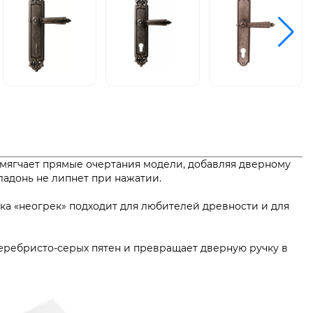
смягчает прямые очертания модели, добавляя дверному
я и ладонь не липнет при нажатии.
ика «неогрек» подходит для любителей древности и для
 серебристо-серых пятен и превращает дверную ручку в