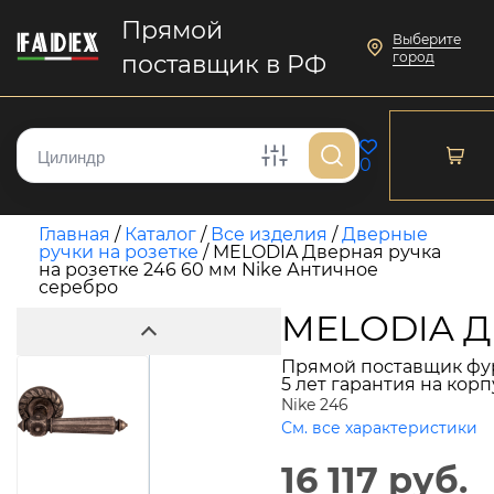
Прямой
Выберите
город
поставщик в РФ
0
Главная
/
Каталог
/
Все изделия
/
Дверные
ручки на розетке
/
MELODIA Дверная ручка
на розетке 246 60 мм Nike Античное
серебро
MELODIA Дв
Прямой поставщик фу
5 лет гарантия на кор
Nike 246
См. все характеристики
16 117 руб.