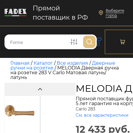
Прямой
Выберите
город
поставщик в РФ
0
Главная
/
Каталог
/
Все изделия
/
Дверные
ручки на розетке
/
MELODIA Дверная ручка
на розетке 283 V Carlo Матовая латунь/
латунь
MELODIA Дв
Прямой поставщик фу
5 лет гарантия на кор
Carlo 283
См. все характеристики
12 433 руб.