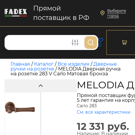
Прямой
Выберите
город
поставщик в РФ
0
Главная
/
Каталог
/
Все изделия
/
Дверные
ручки на розетке
/
MELODIA Дверная ручка
на розетке 283 V Carlo Матовая бронза
MELODIA Дв
Прямой поставщик фу
5 лет гарантия на кор
Carlo 283
См. все характеристики
12 331 руб.
Наличие:
В наличии