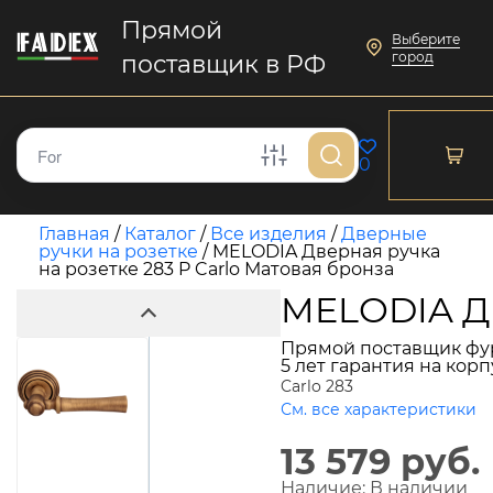
Прямой
Выберите
город
поставщик в РФ
0
Главная
/
Каталог
/
Все изделия
/
Дверные
ручки на розетке
/
MELODIA Дверная ручка
на розетке 283 P Carlo Матовая бронза
MELODIA Дв
Прямой поставщик фу
5 лет гарантия на кор
Carlo 283
См. все характеристики
13 579 руб.
Наличие:
В наличии