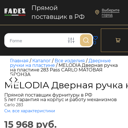
Прямой
Выберите
город
поставщик в РФ
0
Главная
/
Каталог
/
Все изделия
/
Дверные
ручки на пластине
/
MELODIA Дверная ручка
на пластине 283 Pass CARLO МАТОВАЯ
БРОНЗА
MELODIA Дверная ручка 
Прямой поставщик фурнитуры в РФ
5 лет гарантия на корпус и работу механизмов
Carlo 283
См. все характеристики
15 968 руб.