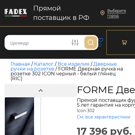
Прямой
Выберите
город
поставщик в РФ
0
Главная
/
Каталог
/
Все изделия
/
Дверные
ручки на розетке
/
FORME Дверная ручка на
розетке 302 ICON черный - белый глянец
(RIC)
FORME Двер
Прямой поставщик фу
5 лет гарантия на кор
Icon 302
См. все характеристики
17 396 руб.