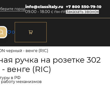
info@classitaly.ru
+7 800 550-79-10
берите город
09.00 - 18.00 с пн-пт
Заказать звонок
0
N черный - венге (RIC)
я ручка на розетке 302
- венге (RIC)
туры в РФ
и работу механизмов