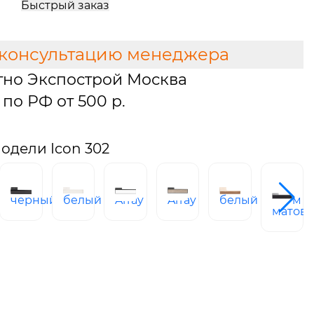
Быстрый заказ
 консультацию менеджера
тно Экспострой Москва
по РФ от 500 р.
одели Icon 302
й
черный
белый
Array
Array
белый
хром
матов