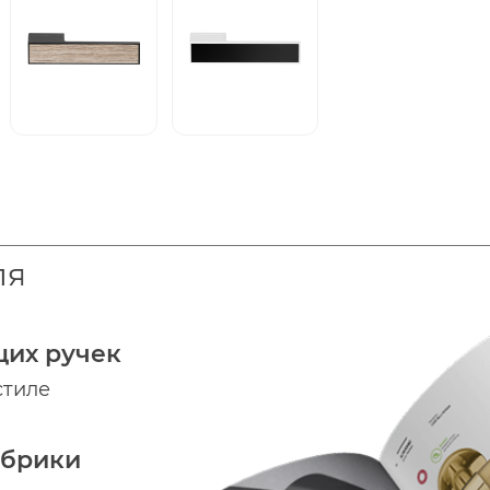
ля
щих ручек
стиле
абрики