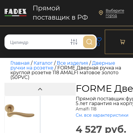
Прямой
Выберите
город
поставщик в РФ
0
Главная
/
Каталог
/
Все изделия
/
Дверные
ручки на розетке
/
FORME Дверная ручка на
круглой розетке 118 AMALFI матовое золото
(50PVC)
FORME Двер
Прямой поставщик фу
5 лет гарантия на кор
Amalfi 118
См. все характеристики
4 527 руб.