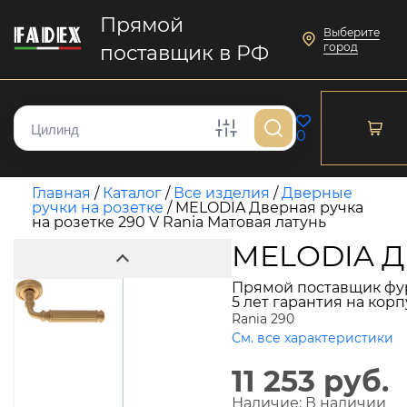
Прямой
Выберите
город
поставщик в РФ
0
Главная
/
Каталог
/
Все изделия
/
Дверные
ручки на розетке
/
MELODIA Дверная ручка
на розетке 290 V Rania Матовая латунь
MELODIA Дв
Прямой поставщик фу
5 лет гарантия на кор
Rania 290
См. все характеристики
11 253 руб.
Наличие:
В наличии