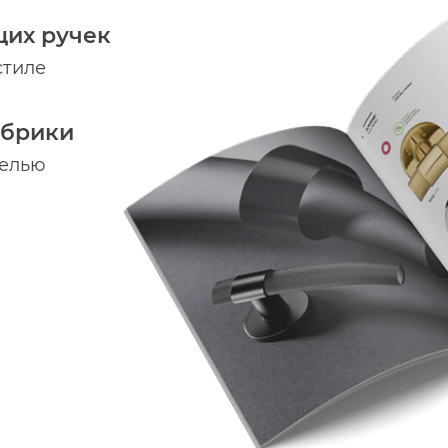
щих ручек
стиле
абрики
делью