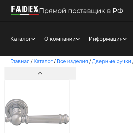
Прямой поставщик в РФ
Каталог
О компании
Информация
Главная
/
Каталог
/
Все изделия
/
Дверные ручки