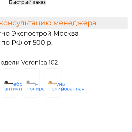
Быстрый заказ
 консультацию менеджера
тно Экспострой Москва
по РФ от 500 р.
дели Veronica 102
серебро
хром
латунь
узское
античное
полированный
полированная