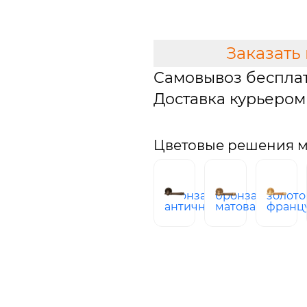
В КОРЗИНУ
Заказать
Самовывоз беспла
Доставка курьером 
Цветовые решения мо
бронза
бронза
золото
античная
матовая
франц