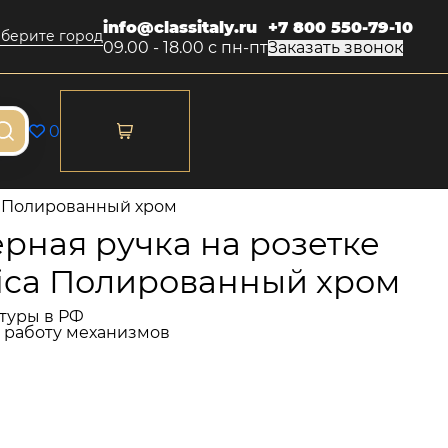
info@classitaly.ru
+7 800 550-79-10
берите город
09.00 - 18.00 с пн-пт
Заказать звонок
0
ca Полированный хром
рная ручка на розетке
nica Полированный хром
туры в РФ
и работу механизмов