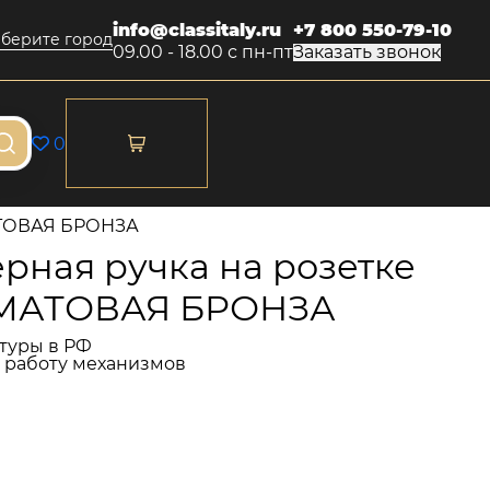
info@classitaly.ru
+7 800 550-79-10
берите город
09.00 - 18.00 с пн-пт
Заказать звонок
0
МАТОВАЯ БРОНЗА
рная ручка на розетке
A МАТОВАЯ БРОНЗА
туры в РФ
и работу механизмов