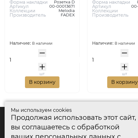
Форма накладки
Розетка D
Форма накладки
Артикул
00-00013671
Артикул
00
Коллекции
Melodia
Коллекции
Производитель
FADEX
Производитель
Наличие:
Наличие:
В наличии
В наличии
шт
шт
В корзину
В корзину
Мы используем cookies
Продолжая использовать этот сайт,
катало
вы соглашаетесь с обработкой
Дверные
ваших персональных данных с
Дверные