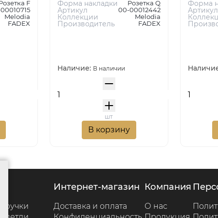
Розетка F
Форма накладки
Розетка Q
Форма н
-00010715
Артикул
00-00012442
Артикул
Melodia
Коллекции
Melodia
Коллек
FADEX
Производитель
FADEX
Произв
Наличие:
Наличи
В наличии
шт
В корзину
г
интернет-магазин
компания
пер
 ручки
Доставка и оплата
О нас
Полит
 петли
Конфиденциальность
Продукция
Полит