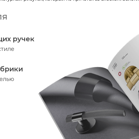
ля
щих ручек
стиле
абрики
делью