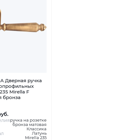
A Дверная ручка
копрофильных
235 Mirella F
я бронза
руб.
елия
ручка на розетке
бронза матовая
Классика
ал
Латунь
Mirella 235