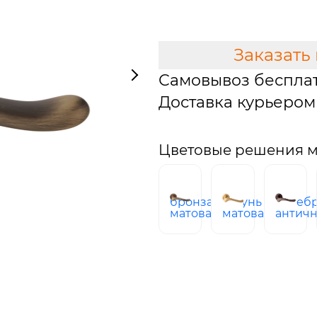
В КОРЗИНУ
Заказать
Самовывоз беспла
Доставка курьером 
Цветовые решения м
бронза
латунь
сереб
матовая
матовая
антич