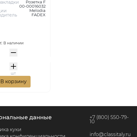
акладки
Розетка F
00-00016032
ции
Melodia
одитель
FADEX
е:
В наличии
шт
В корзину
сональные данные
+7 (800) 550-79-
10
ика куки
info@classitaly.ru
ика конфиденциальности