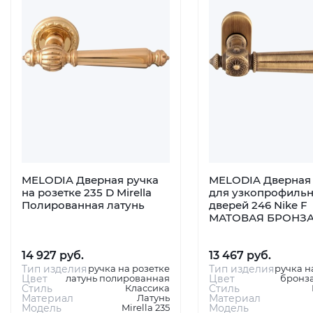
MELODIA Дверная ручка
MELODIA Дверная 
на розетке 235 D Mirella
для узкопрофиль
Полированная латунь
дверей 246 Nike F
МАТОВАЯ БРОНЗ
14 927 руб.
13 467 руб.
Тип изделия
ручка на розетке
Тип изделия
ручка н
Цвет
латунь полированная
Цвет
бронза
Стиль
Классика
Стиль
Материал
Латунь
Материал
Модель
Mirella 235
Модель