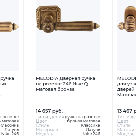
ручка
MELODIA Дверная ручка
MELODI
ных
на розетке 246 Nike Q
для уз
Матовая бронза
дверей 
А
Матова
14 657 руб.
13 467 
а розетке
Тип изделия
ручка на розетке
Тип изд
 матовая
Цвет
бронза матовая
Цвет
Классика
Стиль
Классика
Стиль
Латунь
Материал
Латунь
Матери
Nike 246
Модель
Nike 246
Модель