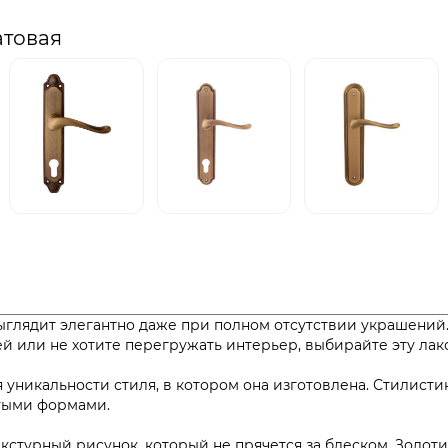
атовая
ыглядит элегантно даже при полном отсутствии украшений
ей или не хотите перегружать интерьер, выбирайте эту ла
 уникальности стиля, в котором она изготовлена. Стилисти
стыми формами.
текстурный рисунок, который не прячется за блеском. Золо