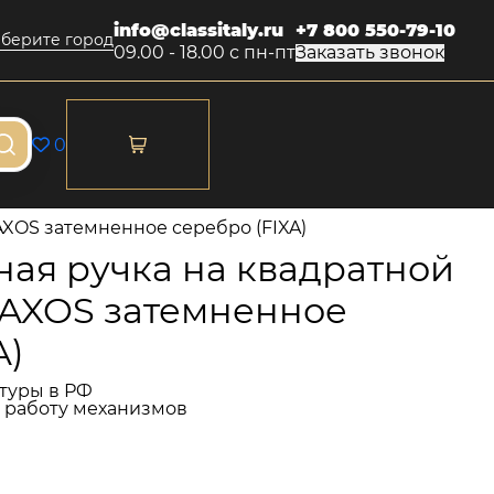
info@classitaly.ru
+7 800 550-79-10
берите город
09.00 - 18.00 с пн-пт
Заказать звонок
0
AXOS затемненное серебро (FIXA)
ая ручка на квадратной
NAXOS затемненное
A)
туры в РФ
и работу механизмов