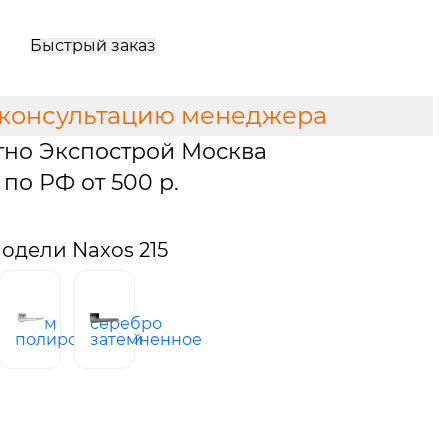
Быстрый заказ
 консультацию менеджера
тно Экспострой Москва
по РФ от 500 р.
одели Naxos 215
й
хром
серебро
полированный
затемненное