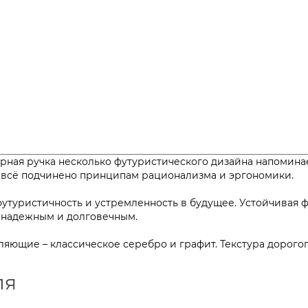
ая ручка несколько футуристического дизайна напоминает
е всё подчинено принципам рационализма и эргономики.
туристичность и устремленность в будущее. Устойчивая фо
ьно надежным и долговечным.
ляющие – классическое серебро и графит. Текстура дорого
ля