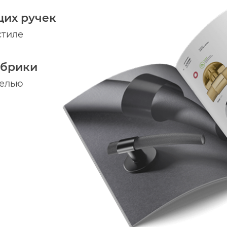
щих ручек
стиле
абрики
делью