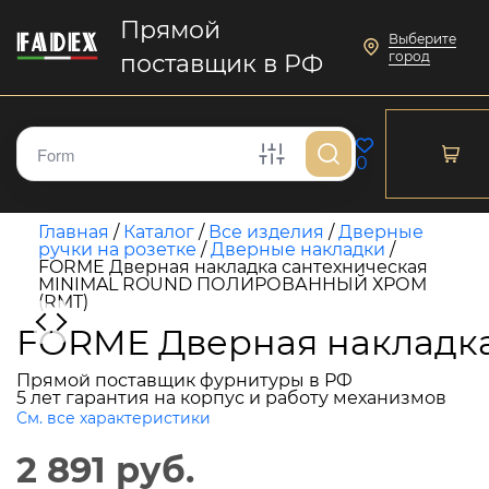
Прямой
Выберите
город
поставщик в РФ
0
Главная
/
Каталог
/
Все изделия
/
Дверные
ручки на розетке
/
Дверные накладки
/
FORME Дверная накладка сантехническая
MINIMAL ROUND ПОЛИРОВАННЫЙ ХРОМ
(RMT)
FORME Дверная накладк
Прямой поставщик фурнитуры в РФ
5 лет гарантия на корпус и работу механизмов
См. все характеристики
2 891 руб.