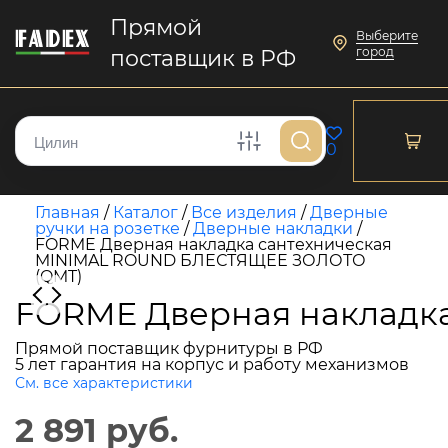
Прямой
Выберите
город
поставщик в РФ
0
Главная
/
Каталог
/
Все изделия
/
Дверные
ручки на розетке
/
Дверные накладки
/
FORME Дверная накладка сантехническая
MINIMAL ROUND БЛЕСТЯЩЕЕ ЗОЛОТО
(QMT)
FORME Дверная накладк
Прямой поставщик фурнитуры в РФ
5 лет гарантия на корпус и работу механизмов
См. все характеристики
2 891 руб.