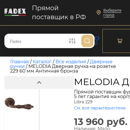
Прямой
Выберите
город
поставщик в РФ
0
Главная
/
Каталог
/
Все изделия
/
Дверные
ручки
/
MELODIA Дверная ручка на розетке
229 60 мм Античная бронза
MELODIA Дв
Прямой поставщик фу
5 лет гарантия на кор
Libra 229
См. все характеристики
13 960 руб.
Наличие:
Мало