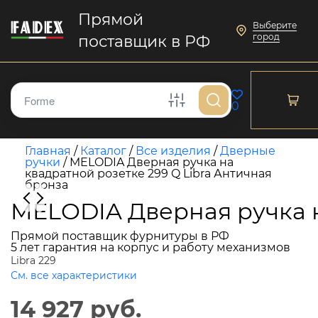
Прямой
Выберите
город
поставщик в РФ
0
Главная
/
Каталог
/
Все изделия
/
Дверные
ручки
/
MELODIA Дверная ручка на
квадратной розетке 299 Q Libra Античная
бронза
MELODIA Дверная ручка н
Прямой поставщик фурнитуры в РФ
5 лет гарантия на корпус и работу механизмов
Libra 229
См. все характеристики
14 927 руб.