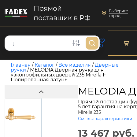
Прямой
Выберите
город
поставщик в РФ
0
Главная
/
Каталог
/
Все изделия
/
Дверные
ручки
/
MELODIA Дверная ручка для
узкопрофильных дверей 235 Mirella F
Полированная латунь
MELODIA Дв
Прямой поставщик фу
5 лет гарантия на кор
Mirella 235
См. все характеристики
13 467 руб.