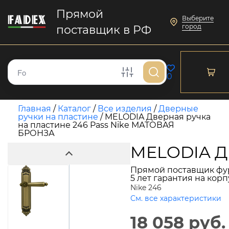
Прямой
Выберите
город
поставщик в РФ
0
Главная
/
Каталог
/
Все изделия
/
Дверные
ручки на пластине
/
MELODIA Дверная ручка
на пластине 246 Pass Nike МАТОВАЯ
БРОНЗА
MELODIA Дв
Прямой поставщик фу
5 лет гарантия на кор
Nike 246
См. все характеристики
18 058 руб.