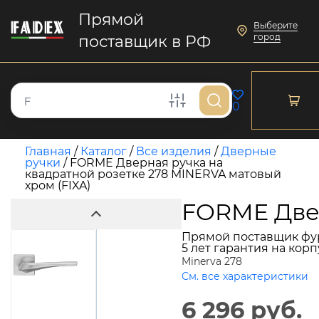
Прямой
Выберите
город
поставщик в РФ
0
Главная
/
Каталог
/
Все изделия
/
Дверные
ручки
/
FORME Дверная ручка на
квадратной розетке 278 MINERVA матовый
хром (FIXA)
FORME Двер
Прямой поставщик фу
5 лет гарантия на кор
Minerva 278
См. все характеристики
6 296 руб.