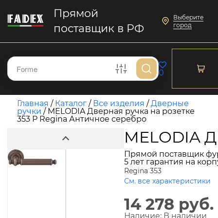
Прямой
Выберите
город
поставщик в РФ
0
Главная
/
Каталог
/
Все изделия
/
Дверные
ручки
/
MELODIA Дверная ручка на розетке
353 P Regina Античное серебро
MELODIA Дв
Прямой поставщик фу
5 лет гарантия на кор
Regina 353
См. все характеристики
14 278 руб.
Наличие:
В наличии