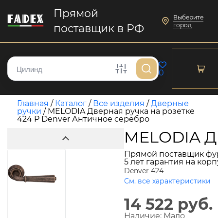
Прямой
Выберите
город
поставщик в РФ
0
Главная
/
Каталог
/
Все изделия
/
Дверные
ручки
/
MELODIA Дверная ручка на розетке
424 P Denver Античное серебро
MELODIA Дв
Прямой поставщик фу
5 лет гарантия на кор
Denver 424
См. все характеристики
14 522 руб.
Наличие:
Мало