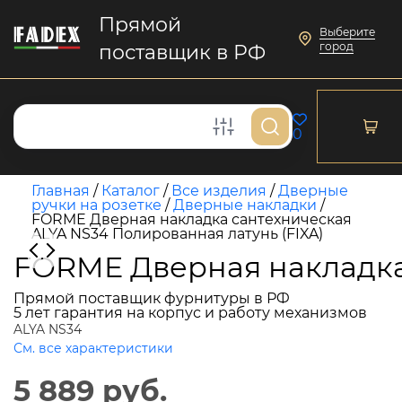
Прямой
Выберите
город
поставщик в РФ
0
Главная
/
Каталог
/
Все изделия
/
Дверные
ручки на розетке
/
Дверные накладки
/
FORME Дверная накладка сантехническая
ALYA NS34 Полированная латунь (FIXA)
FORME Дверная накладка 
Прямой поставщик фурнитуры в РФ
5 лет гарантия на корпус и работу механизмов
ALYA NS34
См. все характеристики
5 889 руб.